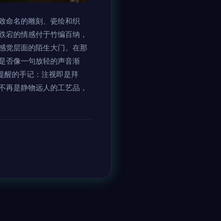
致命名的雕刻、瓷绘和织
跌宕的情感付于竹编百纳，
感觉层面的陌生大门。在那
是否像一句放轻的声音渐
提醒的手记：注视即是拜
不再是静物远人的工艺品，