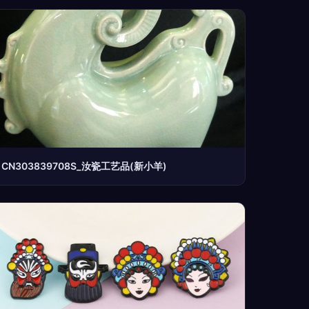
CN303839708S_汝瓷工艺品(新小羊)