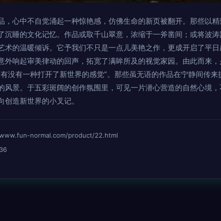
品，心中不自觉涌起一种惊艳感，仿佛生命的新页被翻开。那些以精
了沉睡的文化记忆。作品或取千山翠意，浓缩于一斧凿间；或将波涛
艺术的温暖倾诉。它予我们不只是一点儿美艳之作，更成开启了平日
意外响起审美律动的回声，拓宽了满眸所及的视觉家园。由此而来，
“有没有一种打开了新世界的感觉”。那些虽无语的作品在宁静间传来
的风景。于五彩斑阔的创作氛围里，可见一片潜心营造的自然心境，
向创造新世界的小叉记。
fun-normal.com/product/22.html
36