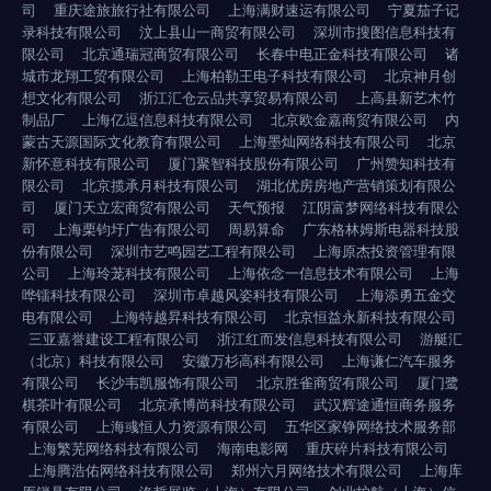
司
重庆途旅旅行社有限公司
上海满财速运有限公司
宁夏茄子记
录科技有限公司
汶上县山一商贸有限公司
深圳市搜图信息科技有
限公司
北京通瑞冠商贸有限公司
长春中电正金科技有限公司
诸
城市龙翔工贸有限公司
上海柏勒王电子科技有限公司
北京神月创
想文化有限公司
浙江汇仓云品共享贸易有限公司
上高县新艺木竹
制品厂
上海亿逗信息科技有限公司
北京欧金嘉商贸有限公司
内
蒙古天源国际文化教育有限公司
上海墨灿网络科技有限公司
北京
新怀意科技有限公司
厦门聚智科技股份有限公司
广州赞知科技有
限公司
北京揽承月科技有限公司
湖北优房房地产营销策划有限公
司
厦门天立宏商贸有限公司
天气预报
江阴富梦网络科技有限公
司
上海栗钧圩广告有限公司
周易算命
广东格林姆斯电器科技股
份有限公司
深圳市艺鸣园艺工程有限公司
上海原杰投资管理有限
公司
上海玲茏科技有限公司
上海依念一信息技术有限公司
上海
哗镭科技有限公司
深圳市卓越风姿科技有限公司
上海添勇五金交
电有限公司
上海特越昇科技有限公司
北京恒益永新科技有限公司
三亚嘉誉建设工程有限公司
浙江红而发信息科技有限公司
游艇汇
（北京）科技有限公司
安徽万杉高科有限公司
上海谦仁汽车服务
有限公司
长沙韦凯服饰有限公司
北京胜雀商贸有限公司
厦门鹭
棋茶叶有限公司
北京承博尚科技有限公司
武汉辉途通恒商务服务
有限公司
上海彧恒人力资源有限公司
五华区家铮网络技术服务部
上海繁芜网络科技有限公司
海南电影网
重庆碎片科技有限公司
上海腾浩佑网络科技有限公司
郑州六月网络技术有限公司
上海库