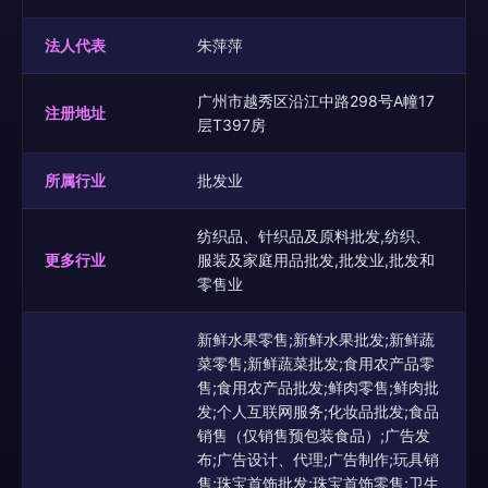
法人代表
朱萍萍
广州市越秀区沿江中路298号A幢17
注册地址
层T397房
所属行业
批发业
纺织品、针织品及原料批发,纺织、
更多行业
服装及家庭用品批发,批发业,批发和
零售业
新鲜水果零售;新鲜水果批发;新鲜蔬
菜零售;新鲜蔬菜批发;食用农产品零
售;食用农产品批发;鲜肉零售;鲜肉批
发;个人互联网服务;化妆品批发;食品
销售（仅销售预包装食品）;广告发
布;广告设计、代理;广告制作;玩具销
售;珠宝首饰批发;珠宝首饰零售;卫生