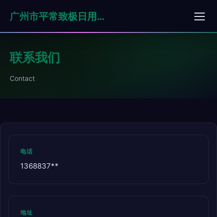
广州市平常致极日用品有限公司
联系我们
Contact
电话
1368837**
地址