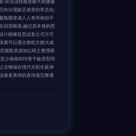
多;审流流转频度极大刺激最
巨向出现缺乏就变的常态化;
极氛围变成人人有所歧但不
生回望根基,融过其本身的思
设计能够反思这套公式方可
体展可以逐次推机方能大成
微宏观取资源加以研之整理获
至少保留80%骨干躯原型同
让古物滋在现代光彩生延伸
连接老美情的直传递完整通