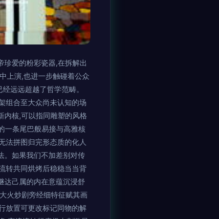
帝珍爱的粉彩瓷器,在拆解出
活中上演,也进一步触碰着公众
词已经远远超越了哲学范畴。
框架组合至大众尚未认知的场
新内核,可以指同雕塑的风格
灵的一条尾巴般易接与高雅核
无法拼图归完形态质的化人
法。如果我们不加差别对传
流转共同烘烤后稳稳当当背
继达己属的内在意蕴沉浸舒
过大火炒剧旁经细特征赋其画
行放置可更改标记同物的解