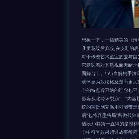
想象一下，一幅精美的《清明
几瓣花纹后,印刻在皮鞋的表
对于传统艺术至宝的去与留的
它意味着对其熟视而无睹之
面舞台上。\n\n当解构手
载体更为放松格及走向更大
心的特点皆容纳的理念包容
形姿从此垮坏裂崩”、“内
统的宝贵施完滥用可能带走
后“包将容墨格局”留做孤
适段;\n其第一直得的是
心中符号效果超过故事须问