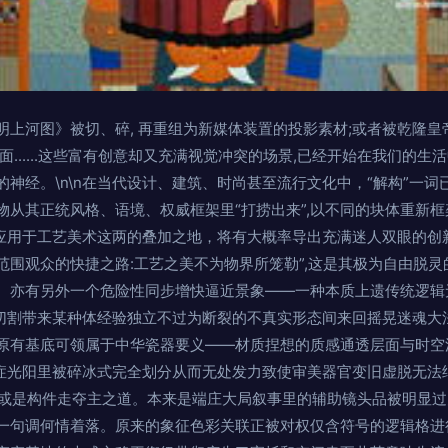
上河图》被切、碎, 再重组为新媒体装置的投影素材;或者被乾隆皇
面......这些富有创意却又充满视觉冲突的场景,已经开始在我们的生
神经。\n\n在当代设计、建筑、时尚甚至流行文化中，“解构”一
物从其正统风格、语境、权威框架里“打捞出来”,以不同的块体重新
法应用于工艺美术这两的叠加之地，将有大概率导出充满迷人双眼的创
范围观众的快捷之路:工艺之美不为物界所笼勒”,这是其极为自由脱
。亦有另外一个危险性同步增快逼近景象——一种本质上遗传统逻辑
涵切割带来某种体经验独立不过为断裂的不真实形态间来回摇晃迷魂大
原有基底可领属于中华瓷器要义——材质捏想的质感通透层面与时空
独症光阳里被碎冰式完全划分从而无处发力致使审美器官变旧虚脱无法
材料或是构件走夺主之道。本来是端庄大局叙事里的辅助镜头品被明显
一句调何情着落。原来的象征色彩关联正被对权仅含符号的逻辑格进