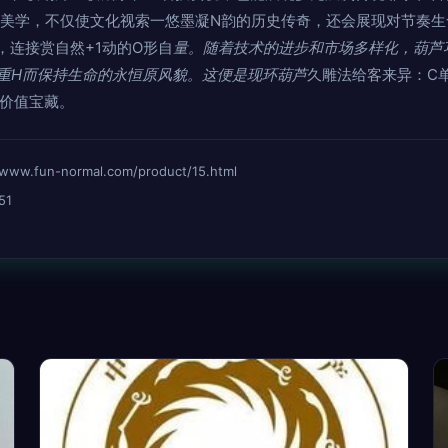
种美学，不仅使文化视索一悠墨凝N韵的历史传奇，还会展现对节奏
，连接赏自然+1动的O形自
量。随着技术的进步和市场多样化，葫芦
\重H而保持生命的永恒原风貌。这便是现环葫芦
久雕法给客来异：C
的价值宝藏。
fun-normal.com/product/15.html
51