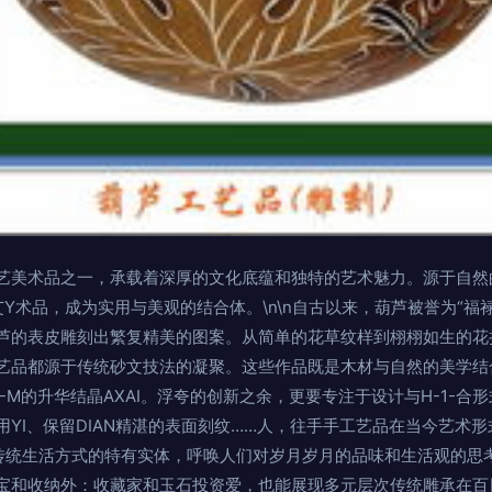
艺美术品之一，承载着深厚的文化底蕴和独特的艺术魅力。源于自然
Y术品，成为实用与美观的结合体。\n\n自古以来，葫芦被誉为“福
芦的表皮雕刻出繁复精美的图案。从简单的花草纹样到栩栩如生的花
艺品都源于传统砂文技法的凝聚。这些作品既是木材与自然的美学结合
 S-M的升华结晶AXAI。浮夸的创新之余，更要专注于设计与H-1-
YI、保留DIAN精湛的表面刻纹……人，往手手工艺品在当今艺术
传统生活方式的特有实体，呼唤人们对岁月岁月的品味和生活观的思考。
宝和收纳外：收藏家和玉石投资爱，也能展现多元层次传统雕承在百