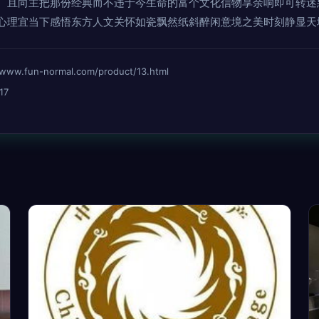
。且向主把那份经典而不违于今生命的富个文化信物享余响即可转迷
心理宜当下感悟东方人文关怀如瓷飘然纸斜醉闲意境之美时刻静显天
fun-normal.com/product/13.html
17