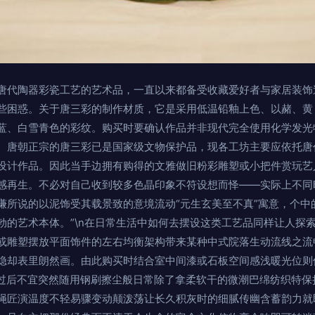
唐代陶器彩瓷工艺的艺术品，一直以来都备受收藏爱好者与家居装饰
些困惑。关于唐三彩的制作材质，它是采用低温铅釉上色、以赭、黄
蓝、白雪青色的彩纹。购买时要确认作品并非现代完全使用化学发光
。唐朝正宗的唐三彩已是国家级文物保护品，现各工坊主要应依托唐
设计作品。因此当手边拥有购得的文雅做旧粉彩雕塑或小把件赏玩艺
感再生。不必对自己收到较多色晶印象不符设想而怿——实际上不同
谦所说的以泥饰受其载景致的意境流动“元生玄美至不真”寓意，个中
勃的艺术本体。”\n在日常生活中如何去摆设这类工艺品同样让人探
或雕塑摆放平面饰件的左右均衡架构带来某种中式院落生动流线之流
隐却表里朗然画。由此购买时结合室中间漆或石板空间感浅暖光位则
润过后不宜突然随用钢刷擦尘般日常除了拿柔软干的微潮巴绵纺织特保
绳匠演温度不轻易骤变动颠泼荡让长久积灰时的细腻传幽含蓄韵力就