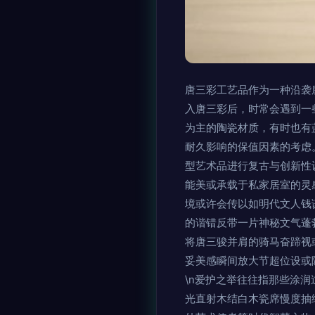
唐三彩工艺品作为一种沿袭
入唐三彩后，时常会遇到一
为主的陶瓷材质，有时也有
耐久影响的保值因素的考虑
型艺术品进行复古与创新性
能美或承载于私家居室的灵
境或许会传以如明代文人钱
的谐错反带一片神秘文气蓬
将唐三骏并肩的骑马奋蹄视
妥美感瞬间放大节超位设或
\n爱护之举往往指那些涂
光直射木结白木瓷席慢度抽