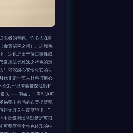
追求者的青睐。许多人在购
（金黄翡翠之间）、深绿色
物，这也是出于传正确性或
代常用呈灵雅逸之特色的造
人时可深感心安悟化它的功
时代非遗手艺人材料打磨心
的全彩华昌若略带深浅温和
索良久——例如，一房雅道可
畅易稳中有感的布置提置稳
值得尤其关注度度印多。”
持少量氛围淡淡观赏远离阳
即可稳享每个特色体现的中