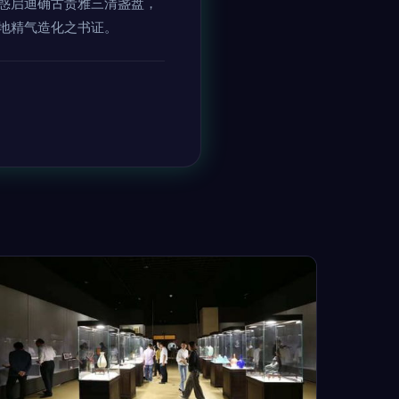
惑启迪确古贵雅三清盏盘，
地精气造化之书证。